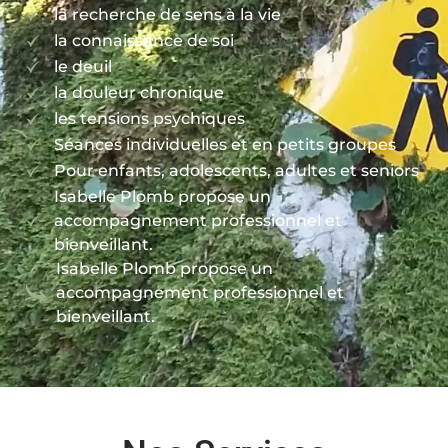
la recherche de sens à la vie
la connaissance de soi
le deuil
la douleur chronique
les tensions psychiques
Séances individuelles et en petits groupes
Pour enfants, adolescents, adultes et seniors
Isabelle Plomb propose un
accompagnement professionnel et
bienveillant.
Isabelle Plomb propose un
accompagnement professionnel et
bienveillant.