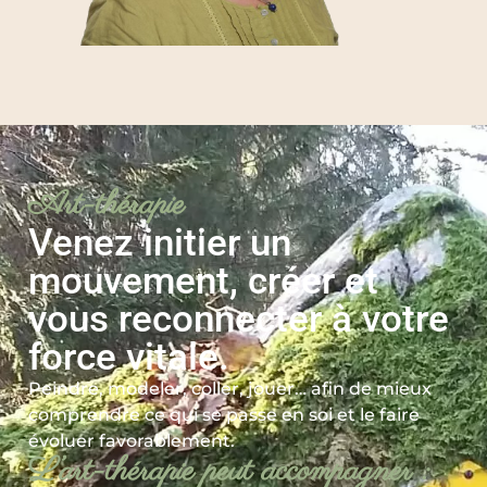
Art-thérapie
Venez initier un
mouvement, créer et
vous reconnecter à votre
force vitale.
Peindre, modeler, coller, jouer… afin de mieux
comprendre ce qui se passe en soi et le faire
évoluer favorablement.
L’art-thérapie peut accompagner :